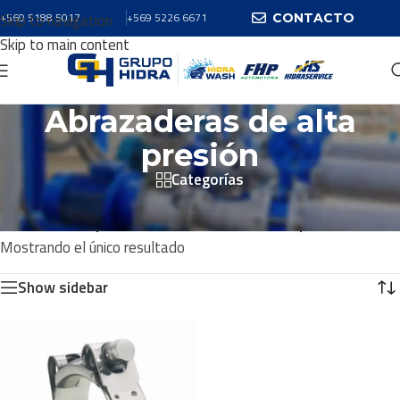
Skip to navigation
+569 5188 5017
+569 5226 6671
CONTACTO
Skip to main content
Abrazaderas de alta
presión
Categorías
Inicio
/
Productos
/
Productos etiquetados “Abrazaderas de alta presión”
Mostrando el único resultado
Show sidebar