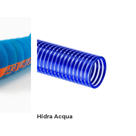
14 a 20 mm
,
18 a 24
mm
,
22 a 30 mm
,
36 a
45 mm
,
44 a 65 mm
,
58
DIÁMETRO
a 70 mm
,
65 a 78 mm
,
PROTECTOR
80 a 98 mm
,
9 a 15 mm
,
96 a 116 mm
Hidra Acqua