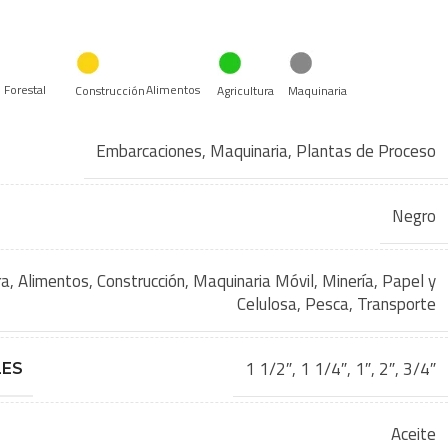
Forestal
Alimentos
Construcción
Agricultura
Maquinaria
Embarcaciones
,
Maquinaria
,
Plantas de Proceso
Negro
ra
,
Alimentos
,
Construcción
,
Maquinaria Móvil
,
Minería
,
Papel y
Celulosa
,
Pesca
,
Transporte
1 1/2″
,
1 1/4″
,
1″
,
2″
,
3/4″
LES
Aceite