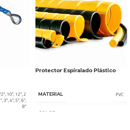
Protector Espiralado Plástico
/2″
,
10″
,
12″
,
2
PVC
MATERIAL
″
,
3″
,
4″
,
5″
,
6″
,
8″
Amarillo
,
Negro
COLOR
o Galvanizado