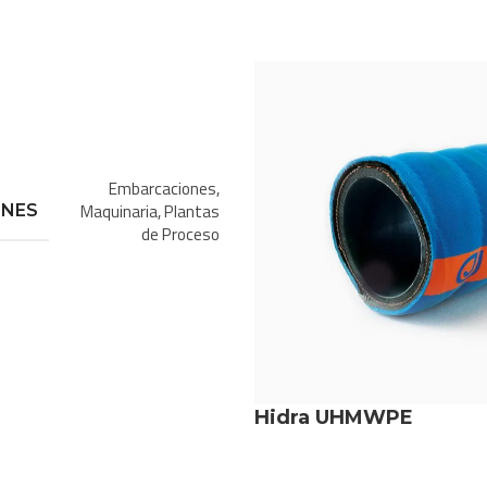
Acero al Carbono
,
Acero
Inoxidable
Embarcaciones
,
Maquinaria
,
Plantas
ONES
de Proceso
Plata
Agricultura
,
Alimentos
,
Construcción
,
Minería
,
A
Hidra UHMWPE
Papel y Celulosa
,
Pesca
,
Química
,
Transporte