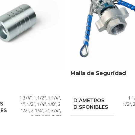
Malla de Seguridad
1 3/4″
,
1.1/2″
,
1.1/4″
,
1 1
DIÁMETROS
1″
,
1/2″
,
1/4″
,
1/8″
,
2
1/2″
,
2
S
DISPONIBLES
1/2″
,
2 1/4″
,
2″
,
3/4″
,
LES
3/8″
,
5/8″
,
7/8″
Acer
MATERIAL