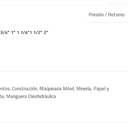
Presión / Retorno
3/4"
1"
1 1/4"
1 1/2"
2"
entos
,
Construcción
,
Maquinaria Móvil
,
Minería
,
Papel y
te
,
Manguera Oleohidráulica