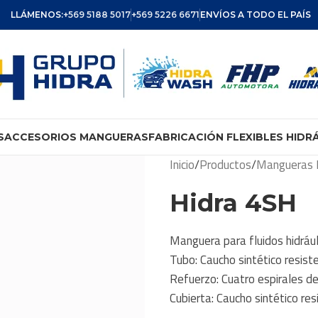
LLÁMENOS:
+569 5188 5017
+569 5226 6671
ENVÍOS A TODO EL PAÍS
S
ACCESORIOS MANGUERAS
FABRICACIÓN FLEXIBLES HIDR
Inicio
/
Productos
/
Mangueras H
Hidra 4SH
Manguera para fluidos hidrául
Tubo: Caucho sintético resist
Refuerzo: Cuatro espirales d
Cubierta: Caucho sintético res