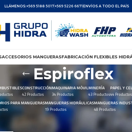
LLÁMENOS:
+569 5188 5017
+569 5226 6671
ENVÍOS A TODO EL PAÍS
S
ACCESORIOS MANGUERAS
FABRICACIÓN FLEXIBLES HIDR
Espiroflex
MBUSTIBLES
CONSTRUCCIÓN
MAQUINARIA MÓVIL
MINERÍA
PAPEL Y CE
roductos
42 Productos
34 Productos
43 Productos
44 Productos
ORIOS PARA MANGUERAS
MANGUERAS HIDRÁULICAS
MANGUERAS INDUST
uctos
19 Productos
48 Productos
iquetados “Espiroflex”