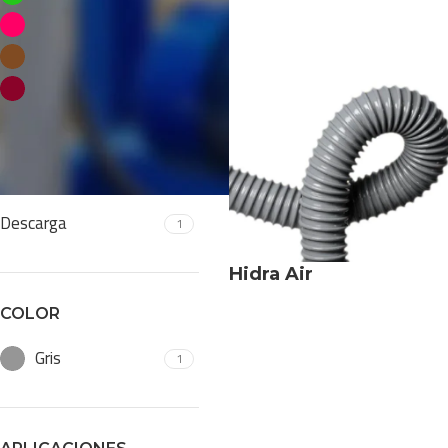
Alimentos
1
Papel y Celulosa
1
Vitivinicola
1
USO
Descarga
1
Hidra Air
COLOR
Gris
1