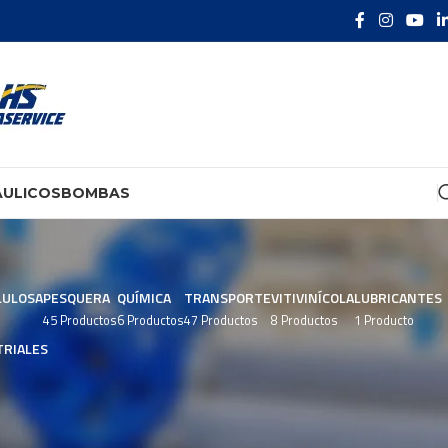
ÁULICOS
BOMBAS
LULOSA
PESQUERA
QUÍMICA
TRANSPORTE
VITIVINÍCOLA
LUBRICANTES
45 Productos
6 Productos
47 Productos
8 Productos
1 Producto
RIALES
Mostrar
9
24
36