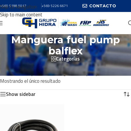
Skip to navigation
+569 5188 5017
+569 5226 6671
CONTACTO
Skip to main content
Manguera fuel pump
balflex
Categorías
Inicio
/
Productos
/
Productos etiquetados “Manguera fuel pump balflex”
Mostrando el único resultado
Show sidebar