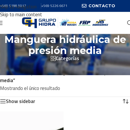
Skip to navigation
+569 5188 5017
+569 5226 6671
CONTACTO
Skip to main content
Manguera hidráulica de
presión media
Categorías
Inicio
/
Productos
/
Productos etiquetados “Manguera hidráulica de presión
media”
Mostrando el único resultado
Show sidebar