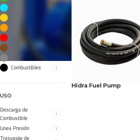
Pesca
1
Construcción
1
Minería
1
Transporte
1
Papel y Celulosa
1
Maquinaria Móvil
1
Combustibles
1
Hidra Fuel Pump
USO
Descarga de
1
Combustible
Linea Presión
1
Trasvasije de