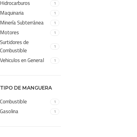
Hidrocarburos
1
Maquinaria
1
Minería Subterránea
1
Motores
1
Surtidores de
1
Combustible
Vehiculos en General
1
TIPO DE MANGUERA
Combustible
1
Gasolina
1