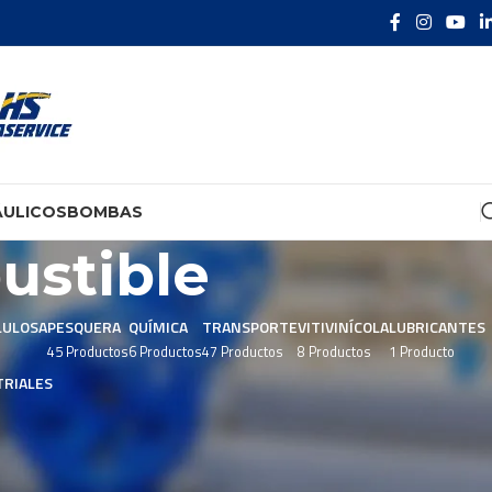
ÁULICOS
BOMBAS
ustible
LULOSA
PESQUERA
QUÍMICA
TRANSPORTE
VITIVINÍCOLA
LUBRICANTES
45 Productos
6 Productos
47 Productos
8 Productos
1 Producto
RIALES
Mostrar
9
24
36