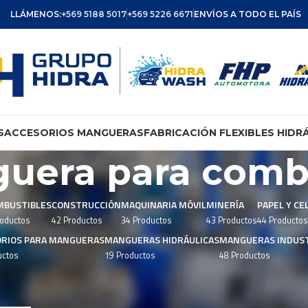
LLÁMENOS:
+569 5188 5017
+569 5226 6671
ENVÍOS A TODO EL PAÍS
S
ACCESORIOS MANGUERAS
FABRICACIÓN FLEXIBLES HIDR
uera para comb
MBUSTIBLES
CONSTRUCCIÓN
MAQUINARIA MÓVIL
MINERÍA
PAPEL Y CE
roductos
42 Productos
34 Productos
43 Productos
44 Productos
ORIOS PARA MANGUERAS
MANGUERAS HIDRÁULICAS
MANGUERAS INDUST
uctos
19 Productos
48 Productos
tiquetados “Manguera para combustible”