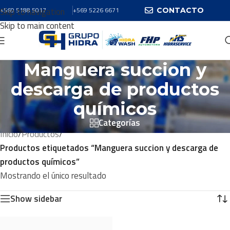
Skip to navigation
+569 5188 5017
+569 5226 6671
CONTACTO
Skip to main content
Manguera succion y
descarga de productos
químicos
Categorías
Inicio
/
Productos
/
Productos etiquetados “Manguera succion y descarga de
productos químicos”
Mostrando el único resultado
Show sidebar