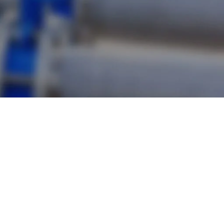
ón”
Mostrar
9
24
36