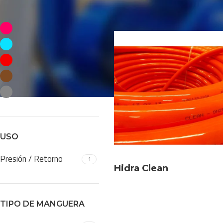
INDUSTRIA
Inicio
/
Productos
/
Productos et
Alimentos
1
Pesca
1
Transporte
1
Papel y Celulosa
1
Maquinaria Móvil
1
USO
Presión / Retorno
1
Hidra Clean
TIPO DE MANGUERA