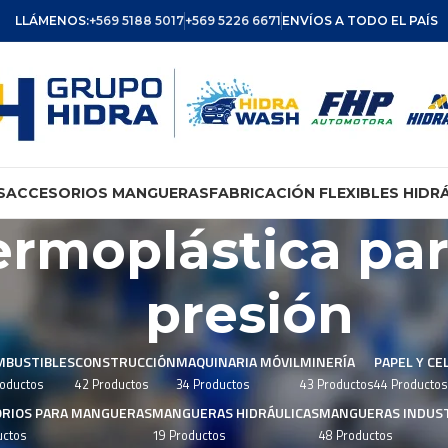
LLÁMENOS:
+569 5188 5017
+569 5226 6671
ENVÍOS A TODO EL PAÍS
S
ACCESORIOS MANGUERAS
FABRICACIÓN FLEXIBLES HIDR
rmoplástica par
presión
MBUSTIBLES
CONSTRUCCIÓN
MAQUINARIA MÓVIL
MINERÍA
PAPEL Y CE
roductos
42 Productos
34 Productos
43 Productos
44 Productos
ORIOS PARA MANGUERAS
MANGUERAS HIDRÁULICAS
MANGUERAS INDUST
uctos
19 Productos
48 Productos