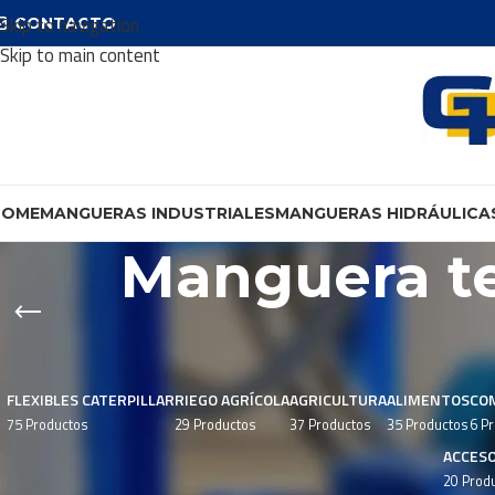
Skip to navigation
CONTACTO
Skip to main content
HOME
MANGUERAS INDUSTRIALES
MANGUERAS HIDRÁULICA
Manguera te
FLEXIBLES CATERPILLAR
RIEGO AGRÍCOLA
AGRICULTURA
ALIMENTOS
CO
75 Productos
29 Productos
37 Productos
35 Productos
6 P
ACCES
20 Prod