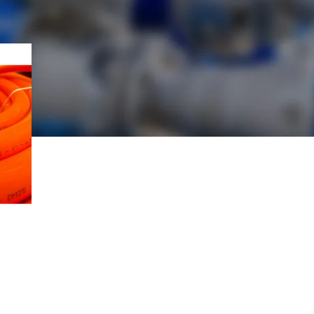
iquetados “Manguera termoplástica para agua de alta presi