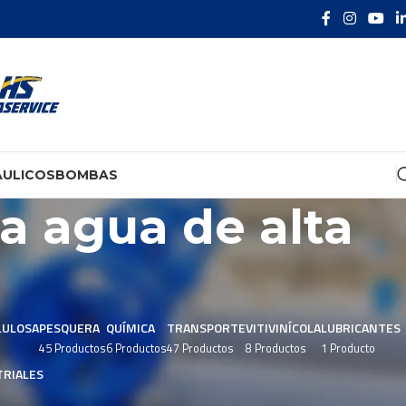
ÁULICOS
BOMBAS
a agua de alta
LULOSA
PESQUERA
QUÍMICA
TRANSPORTE
VITIVINÍCOLA
LUBRICANTES
45 Productos
6 Productos
47 Productos
8 Productos
1 Producto
RIALES