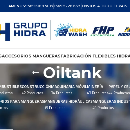
LLÁMENOS:
+569 5188 5017
+569 5226 6671
ENVÍOS A TODO EL PAÍS
S
ACCESORIOS MANGUERAS
FABRICACIÓN FLEXIBLES HIDR
Oiltank
MBUSTIBLES
CONSTRUCCIÓN
MAQUINARIA MÓVIL
MINERÍA
PAPEL Y CE
roductos
42 Productos
34 Productos
43 Productos
44 Productos
ORIOS PARA MANGUERAS
MANGUERAS HIDRÁULICAS
MANGUERAS INDUST
uctos
19 Productos
48 Productos
iquetados “Oiltank”