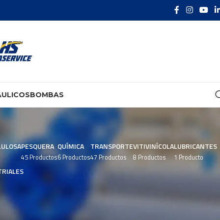
ÁULICOS
BOMBAS
LULOSA
PESQUERA
QUÍMICA
TRANSPORTE
VITIVINÍCOLA
LUBRICANTES
45 Productos
6 Productos
47 Productos
8 Productos
1 Producto
RIALES
Mostrar
9
24
36