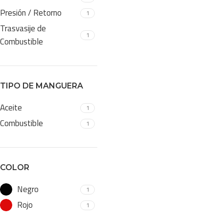
Presión / Retorno
1
Trasvasije de
1
Combustible
TIPO DE MANGUERA
Aceite
1
Combustible
1
COLOR
Negro
1
Rojo
1