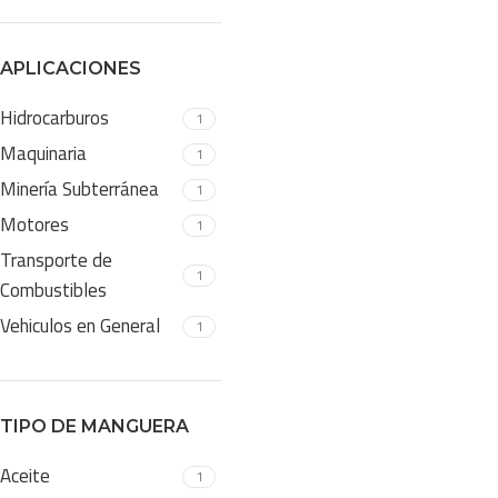
APLICACIONES
Hidrocarburos
1
Maquinaria
1
Minería Subterránea
1
Motores
1
Transporte de
1
Combustibles
Vehiculos en General
1
TIPO DE MANGUERA
Aceite
1