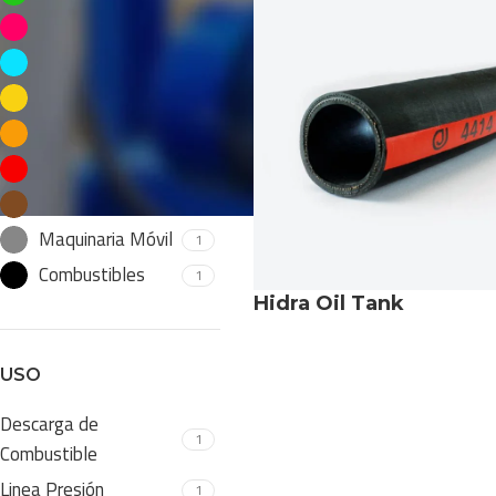
Alimentos
1
Pesca
1
Construcción
1
Minería
1
Transporte
1
Papel y Celulosa
1
Maquinaria Móvil
1
Combustibles
1
Hidra Oil Tank
USO
Descarga de
1
Combustible
Linea Presión
1