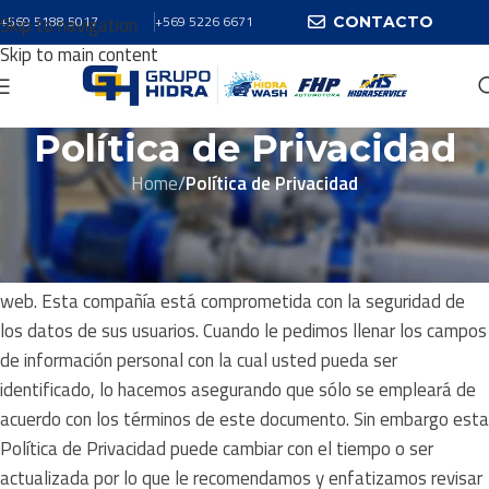
Skip to navigation
+569 5188 5017
+569 5226 6671
CONTACTO
Skip to main content
Política de Privacidad
Home
/
Política de Privacidad
El presente Política de Privacidad establece los términos en
que Hidraservice SpA usa y protege la información que es
proporcionada por sus usuarios al momento de utilizar su sitio
web. Esta compañía está comprometida con la seguridad de
los datos de sus usuarios. Cuando le pedimos llenar los campos
de información personal con la cual usted pueda ser
identificado, lo hacemos asegurando que sólo se empleará de
acuerdo con los términos de este documento. Sin embargo esta
Política de Privacidad puede cambiar con el tiempo o ser
actualizada por lo que le recomendamos y enfatizamos revisar