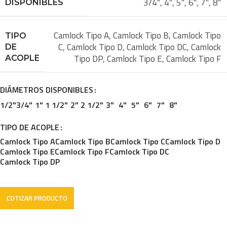
3/4″
,
4″
,
5″
,
6″
,
7″
,
8″
DISPONIBLES
Camlock Tipo A
,
Camlock Tipo B
,
Camlock Tipo
TIPO
C
,
Camlock Tipo D
,
Camlock Tipo DC
,
Camlock
DE
Tipo DP
,
Camlock Tipo E
,
Camlock Tipo F
ACOPLE
DIÁMETROS DISPONIBLES
1/2"
3/4"
1"
1 1/2"
2"
2 1/2"
3"
4"
5"
6"
7"
8"
TIPO DE ACOPLE
Camlock Tipo A
Camlock Tipo B
Camlock Tipo C
Camlock Tipo D
Camlock Tipo E
Camlock Tipo F
Camlock Tipo DC
Camlock Tipo DP