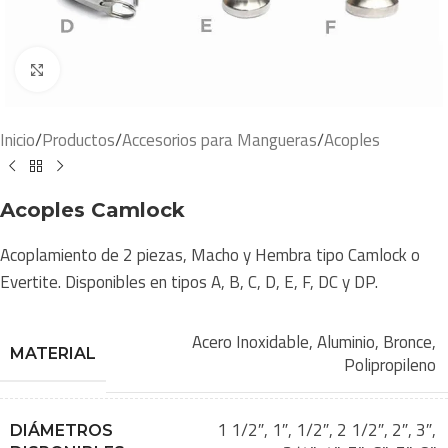
Click to enlarge
Inicio
/
Productos
/
Accesorios para Mangueras
/
Acoples
Acoples Camlock
Acoplamiento de 2 piezas, Macho y Hembra tipo Camlock o
Evertite. Disponibles en tipos A, B, C, D, E, F, DC y DP.
Acero Inoxidable
,
Aluminio
,
Bronce
,
MATERIAL
Polipropileno
1 1/2″
,
1″
,
1/2″
,
2 1/2″
,
2″
,
3″
,
DIÁMETROS