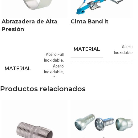
Abrazadera de Alta
Cinta Band It
Presión
Acero
MATERIAL
Inoxidable
Acero Full
Inoxidable
,
Acero
MATERIAL
1/2″
,
Inoxidable
,
1/4″
,
Acero
DIÁMETROS
3/4″
,
Zincado
DISPONIBLES
Productos relacionados
3/8″
,
5/8″
1 1/2″
,
1
1/4″
,
1
3/4″
,
1″
,
10″
,
11″
,
12″
,
2
DIÁMETROS
1/2″
,
2
1/4″
,
2″
,
DISPONIBLES