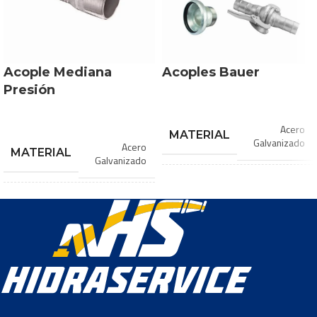
3 1/2
,
3″
,
3/4″
,
4″
,
5″
,
6″
,
7″
,
7/8″
,
8″
,
9″
Acople Mediana
Acoples Bauer
Presión
Acero
MATERIAL
Galvanizado
Acero
MATERIAL
Galvanizado
1″
,
2″
,
3″
,
DIÁMETROS
4″
,
5″
,
6″
,
1 1/2″
,
1
DISPONIBLES
7″
,
8″
1/4″
,
1″
,
1/2″
,
2
DIÁMETROS
1/2″
,
2″
,
DISPONIBLES
3″
,
3/4″
,
PRESIÓN DE
20
4″
,
5″
,
bar
TRABAJO
5/8″
,
6″