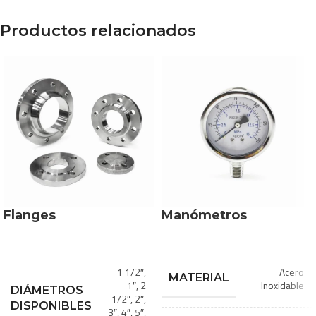
Productos relacionados
Flanges
Manómetros
1 1/2″
,
Acero
MATERIAL
1″
,
2
Inoxidable
DIÁMETROS
1/2″
,
2″
,
DISPONIBLES
3″
,
4″
,
5″
,