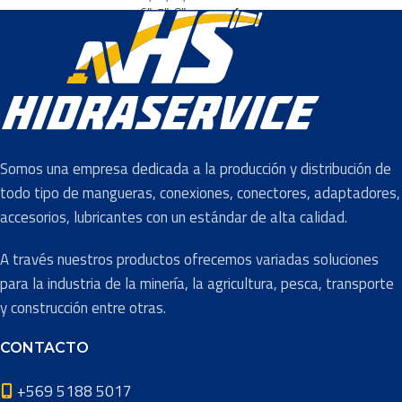
6″
,
7″
,
8″
DIÁMETROS
10 mm
,
63 mm
DE ESFERA
Acero al
Carbono
,
MEDIDAS
1/2
,
1/4
Acero Duplex
,
Acero
MATERIAL
Inoxidable
304
,
Acero
1000 PSI
,
3000
PRESIÓN
Somos una empresa dedicada a la producción y distribución de
Inoxidable
PSI
,
5000 PSI
,
PSI
316
,
PVC
6000 PSI
todo tipo de mangueras, conexiones, conectores, adaptadores,
accesorios, lubricantes con un estándar de alta calidad.
NORMA
ANSI
,
DIN
A través nuestros productos ofrecemos variadas soluciones
para la industria de la minería, la agricultura, pesca, transporte
y construcción entre otras.
CONTACTO
+569 5188 5017