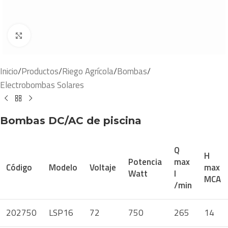
Click to enlarge
Inicio
/
Productos
/
Riego Agrícola
/
Bombas
/
Electrobombas Solares
Bombas DC/AC de piscina
Q
H
Potencia
max
Código
Modelo
Voltaje
max
Watt
l
MCA
/min
202750
LSP16
72
750
265
14