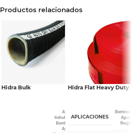
Productos relacionados
Hidra Bulk
Hidra Flat Heavy Duty
Aseo
Bombeo
Indsutrial
,
APLICACIONES
Agua
,
Bombeo
Riego
Agua
,