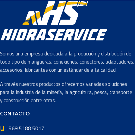
Manejo de
Polvos
COLOR
Rojo
Abrasivos
,
Mineria
,
Minería
Agricultura
,
Subterránea
,
INDUSTRIA
Minería
Plantas de
APLICACIONES
Proceso
,
Productos
TIPO DE
Químicos
,
Aire y
Somos una empresa dedicada a la producción y distribución de
Transporte
Agua
MANGUERA
todo tipo de mangueras, conexiones, conectores, adaptadores,
de aire y
accesorios, lubricantes con un estándar de alta calidad.
agua
,
Transporte
Descarga
,
Linea
de
A través nuestros productos ofrecemos variadas soluciones
USO
Presión
,
Presión /
Materiales
,
Retorno
para la industria de la minería, la agricultura, pesca, transporte
Transporte
de Relave
y construcción entre otras.
PRESIÓN
10 Bar
,
4 Bar
,
CONTACTO
5 Bar
,
8 Bar
NOMINAL
COLOR
Negro
+569 5188 5017
DIÁMETROS
2″
,
3″
,