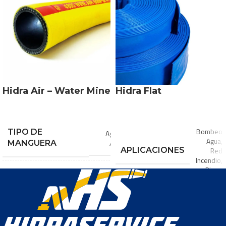
10″
,
11″
,
12″
,
2
DIÁMETROS
1/2″
,
2
1/4″
,
2″
,
DISPONIBLES
3 1/2
,
3″
,
3/4″
,
4″
,
5″
,
6″
,
7″
,
7/8″
,
8″
,
9″
Hidra Air – Water Mine
Hidra Flat
Bombeo
TIPO DE
Agua
,
Agua
,
Aire
MANGUERA
APLICACIONES
Red
Incendio
,
Riego
Aire a Alta
Presion
,
Maquinaria
,
COLOR
Azul
Minería
Subterránea
,
APLICACIONES
Redes