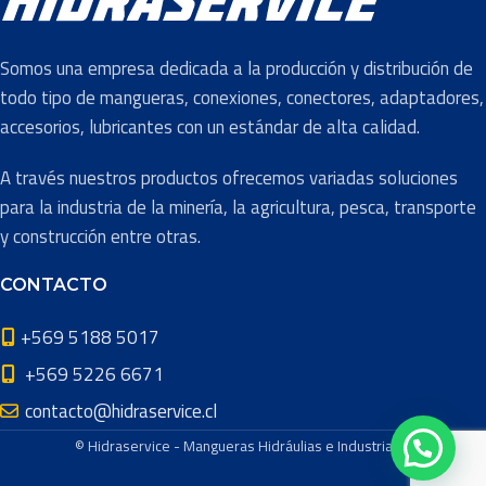
Neumaticas
,
Agricultura
,
Transporte
INDUSTRIA
Papel y
de aire y
Celulosa
Somos una empresa dedicada a la producción y distribución de
agua
todo tipo de mangueras, conexiones, conectores, adaptadores,
accesorios, lubricantes con un estándar de alta calidad.
TIPO DE
Aire y
Descarga
,
Linea Presión
,
Agua
MANGUERA
USO
Presión / Retorno
A través nuestros productos ofrecemos variadas soluciones
para la industria de la minería, la agricultura, pesca, transporte
Descarga
,
Linea
Construcción
,
y construcción entre otras.
USO
Presión
,
Presión /
Maquinaria Móvil
,
Retorno
INDUSTRIA
Minería
,
Pesca
,
CONTACTO
Transporte
PRESIÓN
4 Bar
,
6
+569 5188 5017
Bar
NOMINAL
COLOR
Amarillo
,
Negro
+569 5226 6671
contacto@hidraservice.cl
1 1/2″
,
1″
,
DIÁMETROS
DIÁMETROS
2 1/2″
,
2″
,
3″
,
4″
,
© Hidraservice - Mangueras Hidráulias e Industriales
DISPONIBLES
3″
DISPONIBLES
6″
,
8″