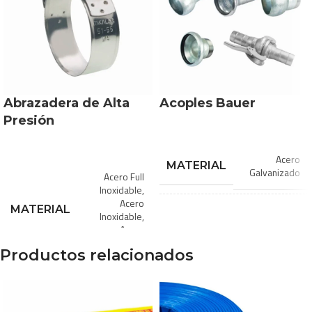
Abrazadera de Alta
Acoples Bauer
Presión
Acero
MATERIAL
Galvanizado
Acero Full
Inoxidable
,
Acero
MATERIAL
1″
,
2″
,
3″
,
Inoxidable
,
DIÁMETROS
4″
,
5″
,
6″
,
Acero
DISPONIBLES
7″
,
8″
Zincado
Productos relacionados
1 1/2″
,
1
PRESIÓN DE
20
1/4″
,
1
bar
TRABAJO
3/4″
,
1″
,