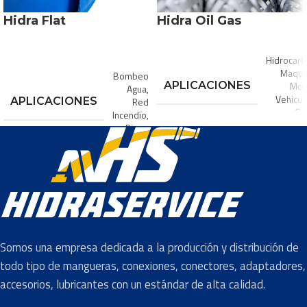
7/8″
,
8″
,
9″
Hidra Flat
Hidra Oil Gas
Hidrocarb
Maquin
Bombeo
APLICACIONES
Mot
Agua
,
Vehicul
APLICACIONES
Red
Ge
Incendio
,
Riego
COLOR
COLOR
Azul
Combusti
Constru
Agricultura
,
Maquinaria 
INDUSTRIA
Papel y
INDUSTRIA
Minería
,
Pa
Celulosa
Somos una empresa dedicada a la producción y distribución de
Celulosa
,
P
Trans
todo tipo de mangueras, conexiones, conectores, adaptadores,
accesorios, lubricantes con un estándar de alta calidad.
TIPO DE
Aire y
Agua
MANGUERA
Aceite
,
Agua