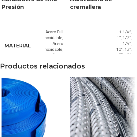
Presión
cremallera
Acero Full
1 1/4″
,
Inoxidable
,
1″
,
1/2″
,
Acero
1/4″
,
MATERIAL
Inoxidable
,
10″
,
12″
,
Acero
16″
,
18″
,
DIÁMETROS
Zincado
20″
,
22″
,
Productos relacionados
24″
,
DISPONIBLES
3/4″
,
3/8″
,
1 1/2″
,
1
5/16″
,
1/4″
,
1
5/8″
,
3/4″
,
1″
,
7/8″
10″
,
11″
,
12″
,
2
DIÁMETROS
1/2″
,
2
1/4″
,
2″
,
Acero
DISPONIBLES
3 1/2
,
3″
,
Inoxidable
,
MATERIAL
3/4″
,
4″
,
Acero
5″
,
6″
,
7″
,
Zincado